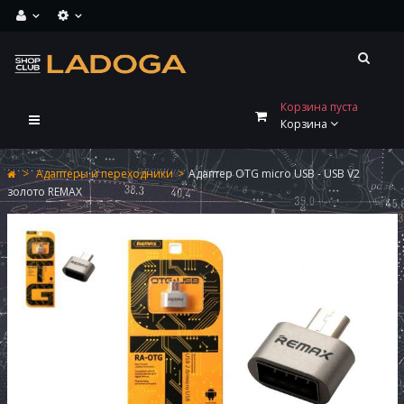
Корзина пуста
Переключить
Корзина
навигации
>
Адаптеры и переходники
>
Адаптер OTG micro USB - USB V2
золото REMAX