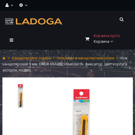
Корзина пуста
Переключить
Корзина
навигации
>
Канцелярские товары
>
Ножницы и канцелярские ножи
>
Нож
канцелярский 9 мм, ERICH KRAUSE «Standard», фиксатор, цвет корпуса
ассорти, подвес