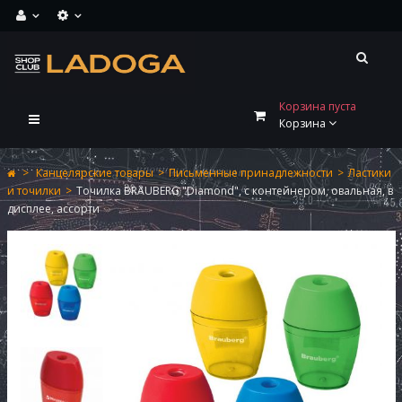
Корзина пуста
Переключить
Корзина
навигации
>
Канцелярские товары
>
Письменные принадлежности
>
Ластики
и точилки
>
Точилка BRAUBERG "Diamond", с контейнером, овальная, в
дисплее, ассорти