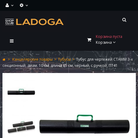
Корзина пуста
Переключить
Корзина
навигации
>
Канцелярские товары
>
Тубусы
>
Тубус для чертежей СТАММ 3-х
секционный, диам. 10 см, длина 65 см, черный, с ручкой, ПТ41