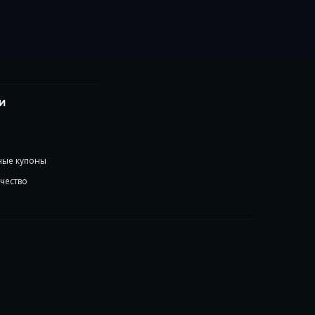
И
ые купоны
чество