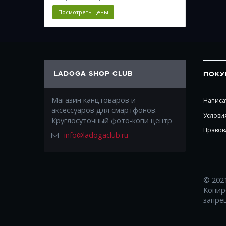
Посмотреть цены
LADOGA SHOP CLUB
ПОКУ
Магазин канцтоваров и
Написа
аксессуаров для смартфонов.
Услови
Круглосуточный фото-копи центр
Правов
info@ladogaclub.ru
© 202
Копир
запре