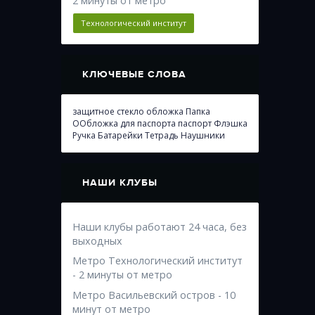
2 минуты от метро
Технологический институт
КЛЮЧЕВЫЕ СЛОВА
защитное стекло
обложка
Папка
ООбложка для паспорта
паспорт
Флэшка
Ручка
Батарейки
Тетрадь
Наушники
НАШИ КЛУБЫ
Наши клубы работают 24 часа, без
выходных
Метро Технологический институт
- 2 минуты от метро
Метро Васильевский остров - 10
минут от метро