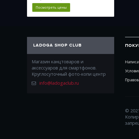
Посмотреть цены
LADOGA SHOP CLUB
ПОКУ
Магазин канцтоваров и
Написа
аксессуаров для смартфонов.
Услови
Круглосуточный фото-копи центр
Правов
info@ladogaclub.ru
© 202
Копир
запре