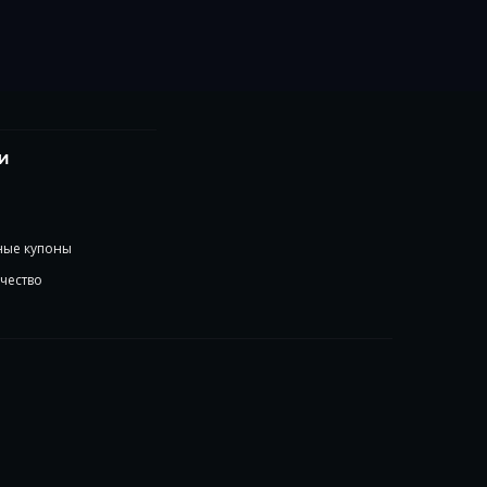
И
ые купоны
чество