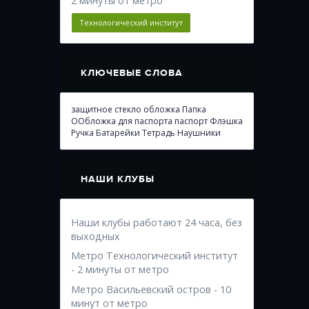
2 минуты от метро
Технологический институт
КЛЮЧЕВЫЕ СЛОВА
защитное стекло
обложка
Папка
ООбложка для паспорта
паспорт
Флэшка
Ручка
Батарейки
Тетрадь
Наушники
НАШИ КЛУБЫ
Наши клубы работают 24 часа, без
выходных
Метро Технологический институт
- 2 минуты от метро
Метро Васильевский остров - 10
минут от метро